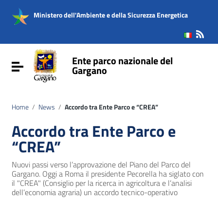
Vai ai contenuti
Vai al menu di navigazione
Ministero dell'Ambiente e della Sicurezza Energetica
Vai al footer
Ente parco nazionale del
Attiva / disattiva la navigazione
Gargano
Home
/
News
/
Accordo tra Ente Parco e “CREA”
Accordo tra Ente Parco e
“CREA”
Nuovi passi verso l’approvazione del Piano del Parco del
Gargano. Oggi a Roma il presidente Pecorella ha siglato con
il "CREA" (Consiglio per la ricerca in agricoltura e l’analisi
dell’economia agraria) un accordo tecnico-operativo