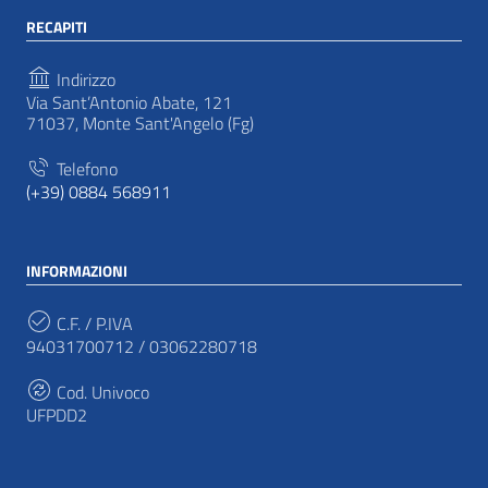
RECAPITI
Indirizzo
Via Sant’Antonio Abate, 121
71037, Monte Sant'Angelo (Fg)
Telefono
(+39) 0884 568911
INFORMAZIONI
C.F. / P.IVA
94031700712 / 03062280718
Cod. Univoco
UFPDD2