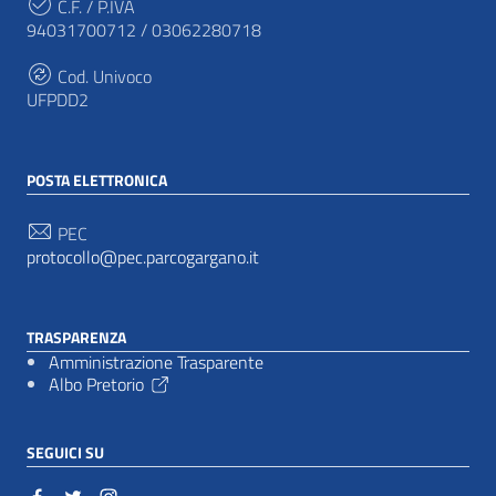
C.F. / P.IVA
94031700712 / 03062280718
Cod. Univoco
UFPDD2
POSTA ELETTRONICA
PEC
protocollo@pec.parcogargano.it
TRASPARENZA
Amministrazione Trasparente
Albo Pretorio
SEGUICI SU