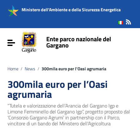
Vai ai contenuti
Vai al menu di navigazione
Ministero dell'Ambiente e della Sicurezza Energetica
Vai al footer
Ente parco nazionale del
Attiva / disattiva la navigazione
Gargano
Home
/
News
/
300mila euro per l’Oasi agrumaria
300mila euro per l’Oasi
agrumaria
"Tutela e valorizzazione dell’Arancia del Gargano Igp e
Limone Femminello del Gargano Igp”, progetto proposto dal
‘Consorzio Gargano Agrumi’ in partnership con il Parco,
vincitore di un bando del Ministero dell'Agricoltura