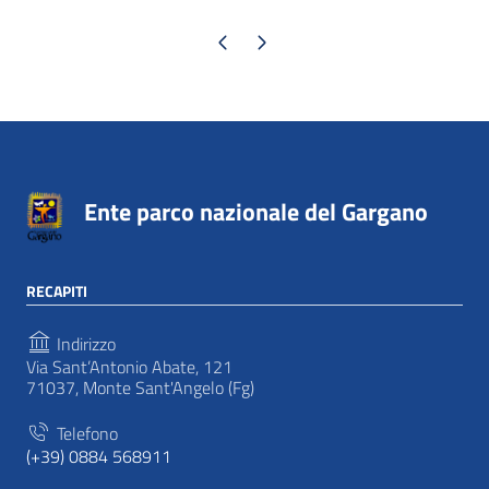
Pagina precedente
Pagina successiva
Ente parco nazionale del Gargano
RECAPITI
Indirizzo
Via Sant’Antonio Abate, 121
71037, Monte Sant'Angelo (Fg)
Telefono
(+39) 0884 568911