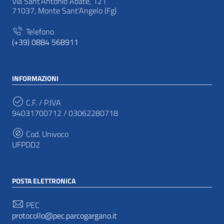
Via Sant’Antonio Abate, 121
71037, Monte Sant'Angelo (Fg)
Telefono
(+39) 0884 568911
INFORMAZIONI
C.F. / P.IVA
94031700712 / 03062280718
Cod. Univoco
UFPDD2
POSTA ELETTRONICA
PEC
protocollo@pec.parcogargano.it