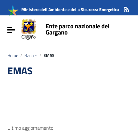
Vai ai contenuti
Vai al menu di navigazione
Ministero dell'Ambiente e della Sicurezza Energetica
Vai al footer
Ente parco nazionale del
Attiva / disattiva la navigazione
Gargano
Home
/
Banner
/
EMAS
EMAS
Ultimo aggiornamento