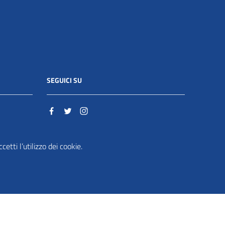
SEGUICI SU
o.it
etti l’utilizzo dei cookie.
ente