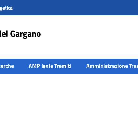
getica
del Gargano
cerche
AMP Isole Tremiti
Amministrazione Tra