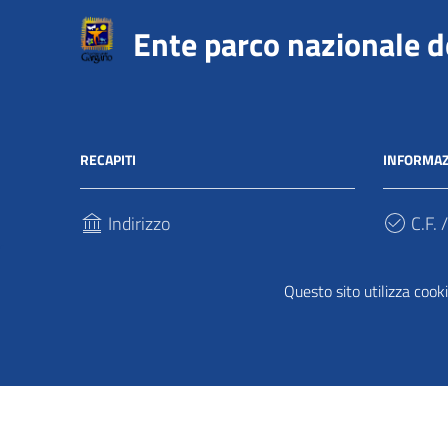
Ente parco nazionale 
RECAPITI
INFORMAZ
Indirizzo
C.F. /
Via Sant’Antonio Abate, 121
940317
71037, Monte Sant'Angelo (Fg)
Questo sito utilizza cooki
Cod.
Telefono
UFPDD
(+39) 0884 568911