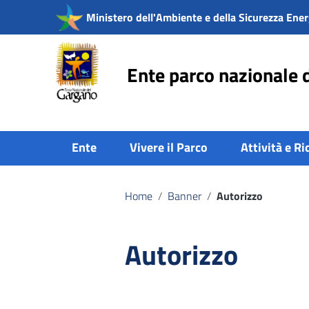
Vai ai contenuti
Ministero dell'Ambiente e della Sicurezza Ener
Vai al menu di navigazione
Vai al footer
Ente parco nazionale 
Ente
Vivere il Parco
Attività e Ri
Home
/
Banner
/
Autorizzo
Autorizzo