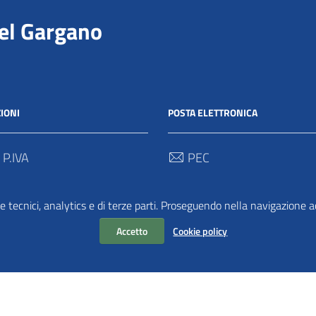
del Gargano
IONI
POSTA ELETTRONICA
 P.IVA
PEC
00712 / 03062280718
protocollo@pec.parcogargan
e tecnici, analytics e di terze parti. Proseguendo nella navigazione acc
 Univoco
TRASPARENZA
2
Accetto
Cookie policy
Amministrazione Traspar
Albo Pretorio