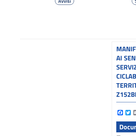
Avvisi
MANIF
AI SEN
SERVI
CICLA
TERRI
Z152B
Faceb
Tw
Docum