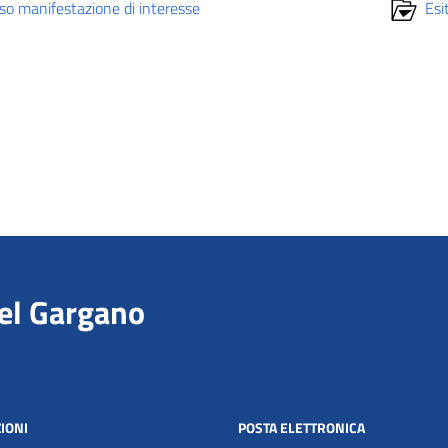
so manifestazione di interesse
Esi
del Gargano
IONI
POSTA ELETTRONICA