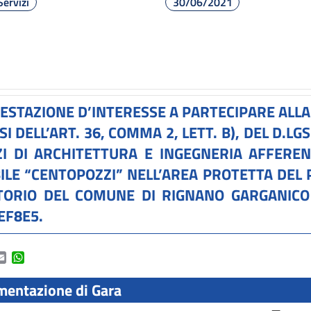
Servizi
30/06/2021
ESTAZIONE D’INTERESSE A PARTECIPARE ALL
SI DELL’ART. 36, COMMA 2, LETT. B), DEL D.LG
ZI DI ARCHITETTURA E INGEGNERIA AFFEREN
BILE “CENTOPOZZI” NELL’AREA PROTETTA DEL
TORIO DEL COMUNE DI RIGNANO GARGANICO (
EF8E5.
ook
itter
Email
WhatsApp
entazione di Gara