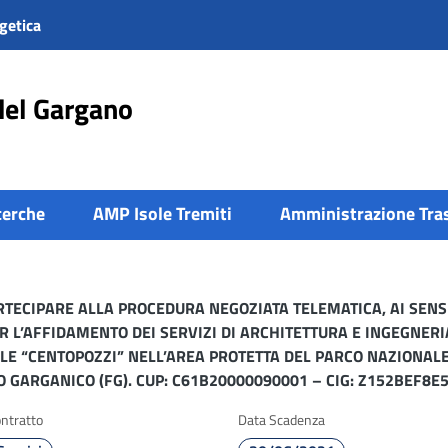
getica
del Gargano
cerche
AMP Isole Tremiti
Amministrazione Tra
TECIPARE ALLA PROCEDURA NEGOZIATA TELEMATICA, AI SENSI
, PER L’AFFIDAMENTO DEI SERVIZI DI ARCHITETTURA E INGEGNER
ILE “CENTOPOZZI” NELL’AREA PROTETTA DEL PARCO NAZIONAL
 GARGANICO (FG). CUP: C61B20000090001 – CIG: Z152BEF8E5
ntratto
Data Scadenza