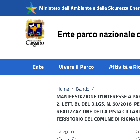
Vai ai contenuti
Ministero dell'Ambiente e della Sicurezza Ener
Vai al menu di navigazione
Vai al footer
Ente parco nazionale 
Ente
Vivere il Parco
Attività e Ri
Home
/
Bando
/
MANIFESTAZIONE D’INTERESSE A PAR
2, LETT. B), DEL D.LGS. N. 50/2016
REALIZZAZIONE DELLA PISTA CICLAB
TERRITORIO DEL COMUNE DI RIGNANO
Categoria
Co