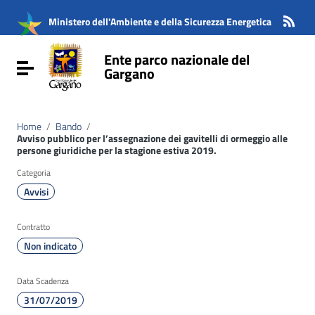
Vai ai contenuti
Vai al menu di navigazione
Ministero dell'Ambiente e della Sicurezza Energetica
Vai al footer
Ente parco nazionale del
Attiva / disattiva la navigazione
Gargano
Home
/
Bando
/
Avviso pubblico per l’assegnazione dei gavitelli di ormeggio alle
persone giuridiche per la stagione estiva 2019.
Categoria
Avvisi
Contratto
Non indicato
Data Scadenza
31/07/2019