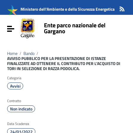
Vai ai contenuti
Vai al menu di navigazione
Ministero dell'Ambiente e della Sicurezza Energetica
Vai al footer
Ente parco nazionale del
Attiva / disattiva la navigazione
Gargano
Home
/
Bando
/
AVVISO PUBBLICO PER LA PRESENTAZIONE DI ISTANZE
FINALIZZATE AD OTTENERE IL CONTRIBUTO PER L’ACQUISTO DI
TORI IN SELEZIONE DI RAZZA PODOLICA.
Categoria
Avvisi
Contratto
Non indicato
Data Scadenza
24/01/2022