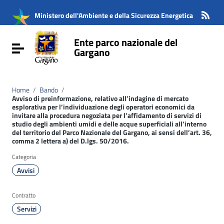
Vai ai contenuti
Vai al menu di navigazione
Ministero dell'Ambiente e della Sicurezza Energetica
Vai al footer
Ente parco nazionale del
Attiva / disattiva la navigazione
Gargano
Home
/
Bando
/
Avviso di preinformazione, relativo all’indagine di mercato
esplorativa per l’individuazione degli operatori economici da
invitare alla procedura negoziata per l’affidamento di servizi di
studio degli ambienti umidi e delle acque superficiali all’interno
del territorio del Parco Nazionale del Gargano, ai sensi dell’art. 36,
comma 2 lettera a) del D.lgs. 50/2016.
Categoria
Avvisi
Contratto
Servizi