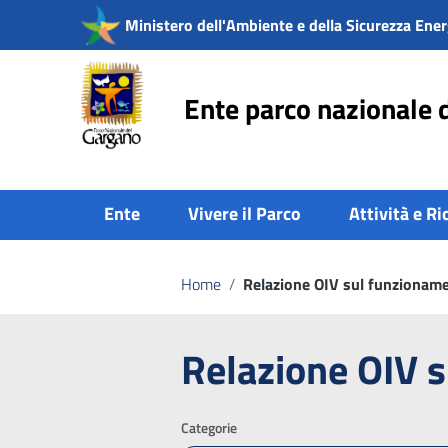
Vai ai contenuti
Ministero dell'Ambiente e della Sicurezza Ener
Vai al menu di navigazione
Vai al footer
Ente parco nazionale 
Ente
Vivere il Parco
Attività e Ri
Home
/
Relazione OIV sul funzionam
Relazione OIV 
Categorie