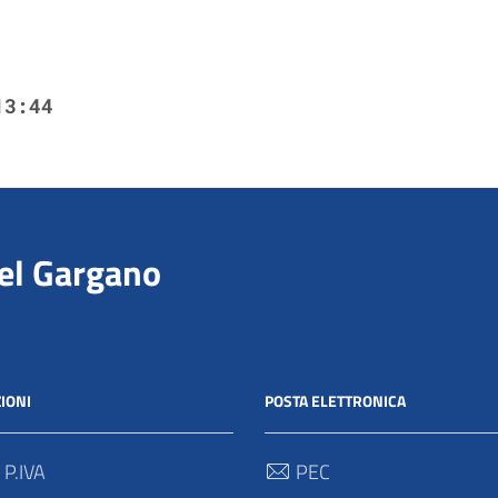
13:44
del Gargano
IONI
POSTA ELETTRONICA
 P.IVA
PEC