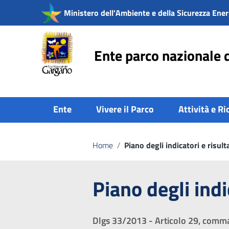
Vai ai contenuti
Ministero dell'Ambiente e della Sicurezza Ener
Vai al menu di navigazione
Vai al footer
Ente parco nazionale 
Ente
Vivere il Parco
Attività e Ri
Home
/
Piano degli indicatori e risulta
Piano degli indic
Dlgs 33/2013 - Articolo 29, comm