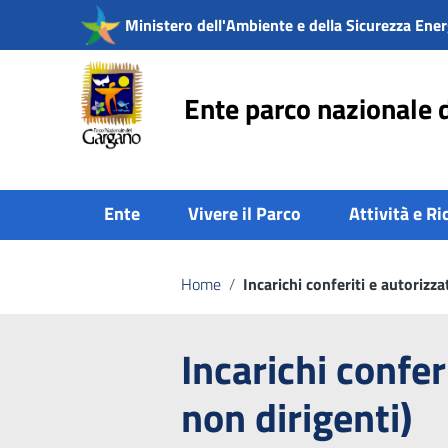
Vai ai contenuti
Ministero dell'Ambiente e della Sicurezza Ener
Vai al menu di navigazione
Vai al footer
Ente parco nazionale 
Ente
Vivere il Parco
Attività e Ri
Home
/
Incarichi conferiti e autorizza
Incarichi confer
non dirigenti)