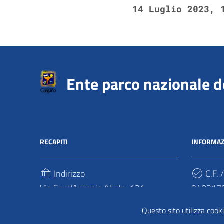
14 Luglio 2023, 
Ente parco nazionale 
RECAPITI
INFORMAZ
Indirizzo
C.F. /
Via Sant’Antonio Abate, 121
940317
71037, Monte Sant'Angelo (Fg)
Cod.
Questo sito utilizza cooki