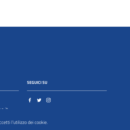
SEGUICI SU
o.it
etti l’utilizzo dei cookie.