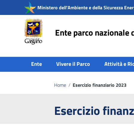
Vai ai contenuti
Ministero dell'Ambiente e della Sicurezza Ener
Vai al menu di navigazione
Vai al footer
Ente parco nazionale 
Ente
Vivere il Parco
Attività e Ri
Home
/
Esercizio finanziario 2023
Esercizio finan