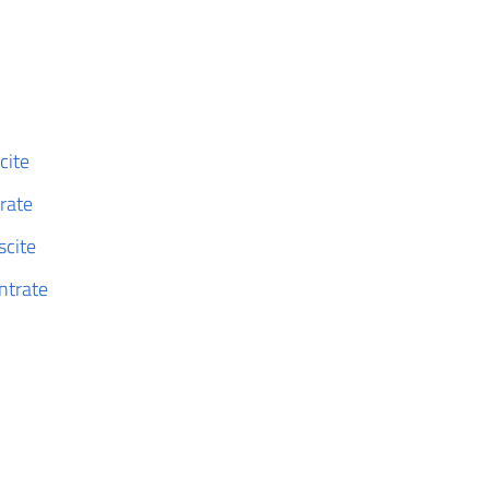
cite
trate
scite
ntrate