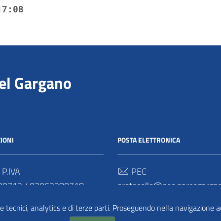
17:08
del Gargano
IONI
POSTA ELETTRONICA
 P.IVA
PEC
00712 / 03062280718
protocollo@pec.parcogargan
 Univoco
e tecnici, analytics e di terze parti. Proseguendo nella navigazione acc
TRASPARENZA