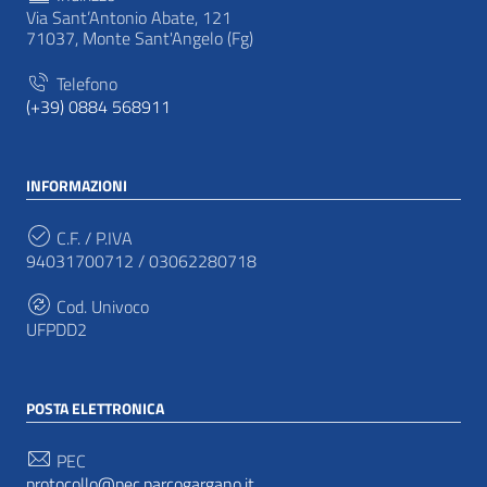
Via Sant’Antonio Abate, 121
71037, Monte Sant'Angelo (Fg)
Telefono
(+39) 0884 568911
INFORMAZIONI
C.F. / P.IVA
94031700712 / 03062280718
Cod. Univoco
UFPDD2
POSTA ELETTRONICA
PEC
protocollo@pec.parcogargano.it