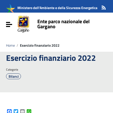
Vai ai contenuti
Vai al menu di navigazione
Ministero dell'Ambiente e della Sicurezza Energetica
Vai al footer
Ente parco nazionale del
Attiva / disattiva la navigazione
Gargano
Home
/
Esercizio finanziario 2022
Esercizio finanziario 2022
Categorie
Bilanci
Facebook
Twitter
Email
WhatsApp