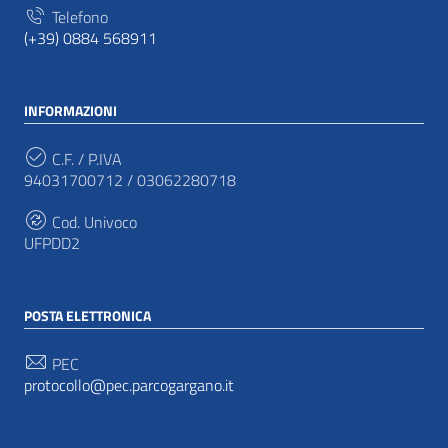
Telefono
(+39) 0884 568911
INFORMAZIONI
C.F. / P.IVA
94031700712 / 03062280718
Cod. Univoco
UFPDD2
POSTA ELETTRONICA
PEC
protocollo@pec.parcogargano.it