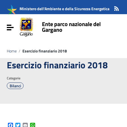
Vai ai contenuti
Vai al menu di navigazione
Ministero dell'Ambiente e della Sicurezza Energetica
Vai al footer
Ente parco nazionale del
Attiva / disattiva la navigazione
Gargano
Home
/
Esercizio finanziario 2018
Esercizio finanziario 2018
Categorie
Bilanci
Facebook
Twitter
Email
WhatsApp