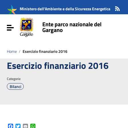
Vai ai contenuti
Vai al menu di navigazione
Ministero dell'Ambiente e della Sicurezza Energetica
Vai al footer
Ente parco nazionale del
Attiva / disattiva la navigazione
Gargano
Home
/
Esercizio finanziario 2016
Esercizio finanziario 2016
Categorie
Bilanci
Facebook
Twitter
Email
WhatsApp