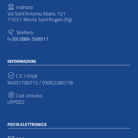
Indirizzo
Via Sant’Antonio Abate, 121
71037, Monte Sant'Angelo (Fg)
Telefono
(+39) 0884 568911
INFORMAZIONI
C.F. / P.IVA
94031700712 / 03062280718
Cod. Univoco
UFPDD2
POSTA ELETTRONICA