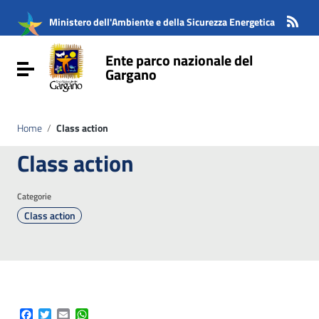
Vai ai contenuti
Vai al menu di navigazione
Ministero dell'Ambiente e della Sicurezza Energetica
Vai al footer
Ente parco nazionale del
Attiva / disattiva la navigazione
Gargano
Home
/
Class action
Class action
Categorie
Class action
Facebook
Twitter
Email
WhatsApp