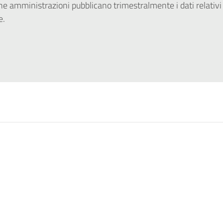
 amministrazioni pubblicano trimestralmente i dati relativi 
e.