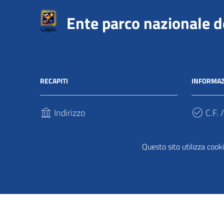
Ente parco nazionale 
RECAPITI
INFORMAZ
Indirizzo
C.F. /
Via Sant’Antonio Abate, 121
940317
71037, Monte Sant'Angelo (Fg)
Questo sito utilizza cooki
Cod.
Telefono
UFPDD
(+39) 0884 568911