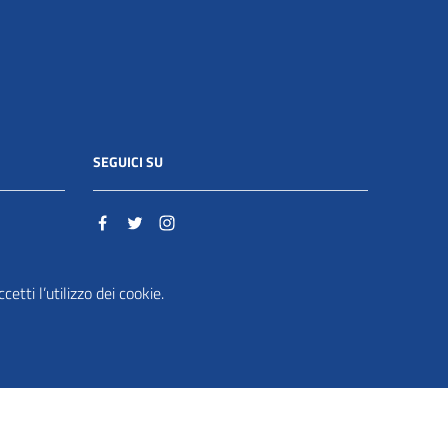
SEGUICI SU
o.it
etti l’utilizzo dei cookie.
ente