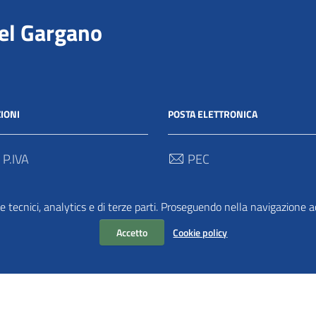
del Gargano
IONI
POSTA ELETTRONICA
 P.IVA
PEC
00712 / 03062280718
protocollo@pec.parcogargan
e tecnici, analytics e di terze parti. Proseguendo nella navigazione acc
 Univoco
TRASPARENZA
2
Accetto
Cookie policy
Amministrazione Traspar
Albo Pretorio